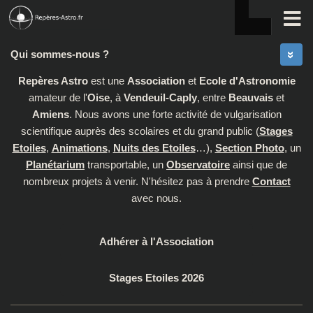
Skip to content
Qui sommes-nous ?
Repères Astro
est une
Association
et
Ecole d'Astronomie
amateur de l'
Oise
, à
Vendeuil-Caply
, entre
Beauvais
et
Amiens
. Nous avons une forte activité de vulgarisation
scientifique auprès des scolaires et du grand public (
Stages
Etoiles
,
Animations
,
Nuits des Etoiles
…),
Section Photo
, un
Planétarium
transportable, un
Observatoire
ainsi que de
nombreux projets à venir. N'hésitez pas à prendre
Contact
avec nous.
Adhérer à l'Association
Stages Etoiles 2026