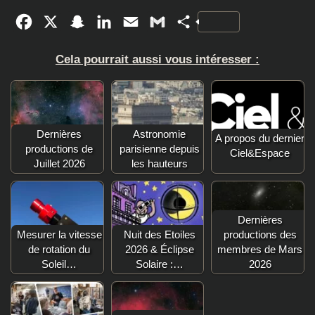
Facebook
X
Snapchat
LinkedIn
Email
Gmail
Partager
Cela pourrait aussi vous intéresser :
Dernières
Astronomie
A propos du dernier
productions de
parisienne depuis
Ciel&Espace
Juillet 2026
les hauteurs
Dernières
Mesurer la vitesse
Nuit des Etoiles
productions des
de rotation du
2026 & Éclipse
membres de Mars
Soleil…
Solaire :…
2026