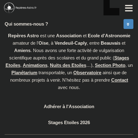
Skip to content
Qui sommes-nous ?
Repères Astro
est une
Association
et
Ecole d'Astronomie
amateur de l'
Oise
, à
Vendeuil-Caply
, entre
Beauvais
et
Amiens
. Nous avons une forte activité de vulgarisation
scientifique auprès des scolaires et du grand public (
Stages
Etoiles
,
Animations
,
Nuits des Etoiles
…),
Section Photo
, un
Planétarium
transportable, un
Observatoire
ainsi que de
nombreux projets à venir. N'hésitez pas à prendre
Contact
avec nous.
Adhérer à l'Association
Stages Etoiles 2026