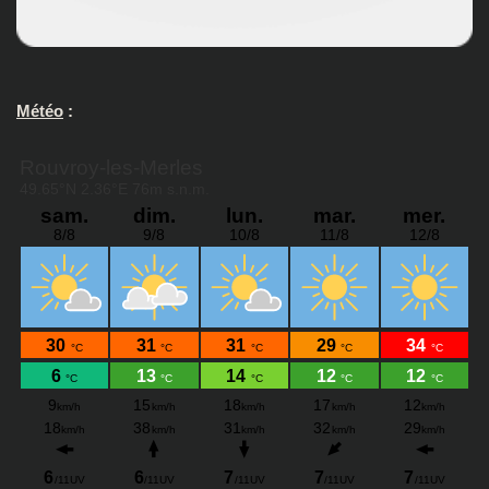
Météo
: