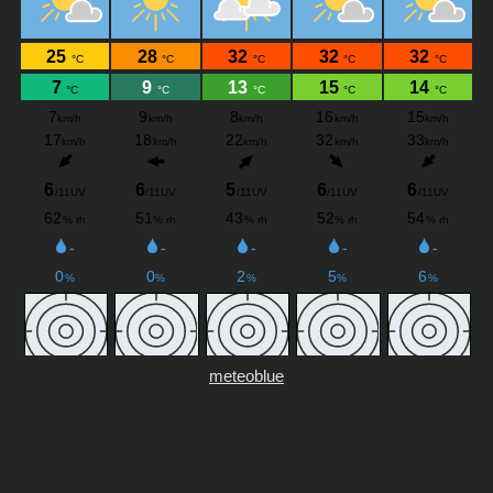
meteoblue