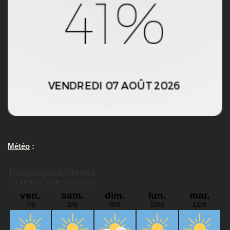
Météo
: