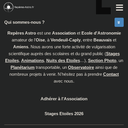
Skip to content
Qui sommes-nous ?
Repères Astro
est une
Association
et
Ecole d'Astronomie
amateur de l'
Oise
, à
Vendeuil-Caply
, entre
Beauvais
et
Amiens
. Nous avons une forte activité de vulgarisation
scientifique auprès des scolaires et du grand public (
Stages
Etoiles
,
Animations
,
Nuits des Etoiles
…),
Section Photo
, un
Planétarium
transportable, un
Observatoire
ainsi que de
nombreux projets à venir. N'hésitez pas à prendre
Contact
avec nous.
Adhérer à l'Association
Stages Etoiles 2026