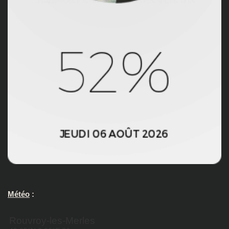
Météo
: