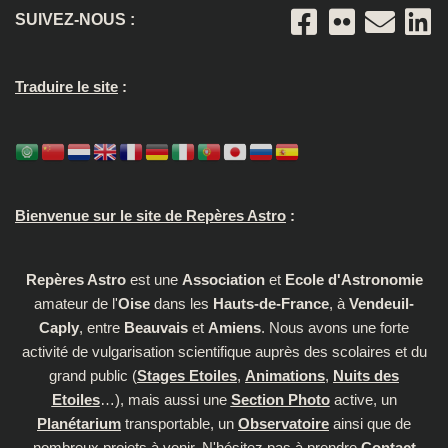
SUIVEZ-NOUS :
Traduire le site
:
Bienvenue sur le site de Repères Astro
:
Repères Astro
est une
Association
et
Ecole d'Astronomie
amateur de l'
Oise
dans les
Hauts-de-France
, à
Vendeuil-
Caply
, entre
Beauvais
et
Amiens
. Nous avons une forte
activité de vulgarisation scientifique auprès des scolaires et du
grand public (
Stages Etoiles
,
Animations
,
Nuits des
Etoiles
…), mais aussi une
Section Photo
active, un
Planétarium
transportable, un
Observatoire
ainsi que de
nombreux projets à venir. N'hésitez pas à prendre
Contact