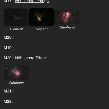
M17
:
Nébuleuse Oméga
Stéphane
Clément
Vincent
M18
:
M19
:
M20
:
Nébuleuse Trifide
Stéphane
M21
:
M22
: