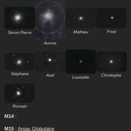
Fred
Mathieu
Simon Pierre
Aurore
Stéphane
Axel
Christophe
Louisette
Romain
M14
:
M15
:
Amas Globulaire