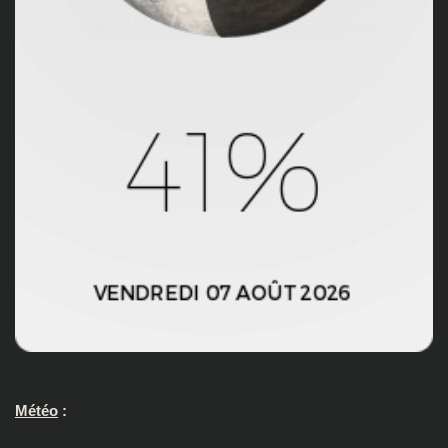
Météo
: