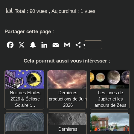
Total : 90 vues
, Aujourd'hui : 1 vues
Partager cette page :
Facebook
X
Snapchat
LinkedIn
Email
Gmail
Partager
Cela pourrait aussi vous intéresser :
Nuit des Etoiles
Dernières
Les lunes de
2026 & Éclipse
productions de Juin
Jupiter et les
Solaire :…
2026
amours de Zeus
Dernières