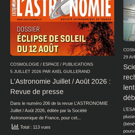
COSM
29 AV
COSMOLOGIE
/
ESPACE
/
PUBLICATIONS
Sci
5 JUILLET 2026
PAR
AXEL GUILLERAND
rec
L’Astronomie Juillet / Août 2026 :
lent
Revue de presse
déb
Dans le numéro 206 de la revue L’ASTRONOMIE
L’ESA
Juillet / Août 2026, éditée par la Société
plusie
Astronomique de France, pour cet...
(béné
Total : 113 vues
pourvo