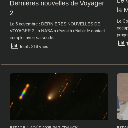
Le 
Dernières nouvelles de Voyager
la 
2
Le Co
Le 5 novembre : DERNIERES NOUVELLES DE
occup
VOYAGER 2 La NASA a réussi à rétablir le contact
progra
complet avec sa sonde...
T
Total : 219 vues
ESPACE
1 AOÛT 2025
PAR
FRANCK
ESPA