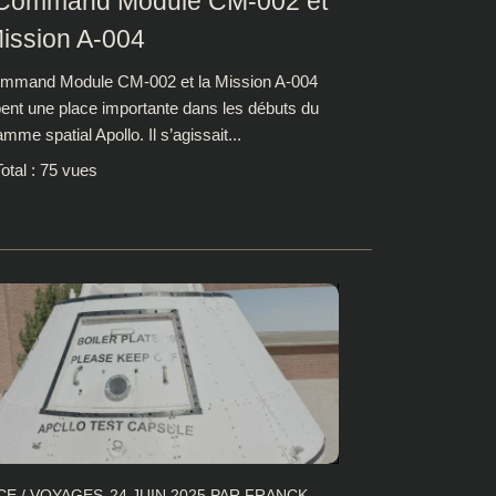
Command Module CM-002 et
Mission A-004
mmand Module CM-002 et la Mission A-004
ent une place importante dans les débuts du
mme spatial Apollo. Il s’agissait...
otal : 75 vues
CE
/
VOYAGES
24 JUIN 2025
PAR
FRANCK