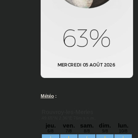
Météo
: