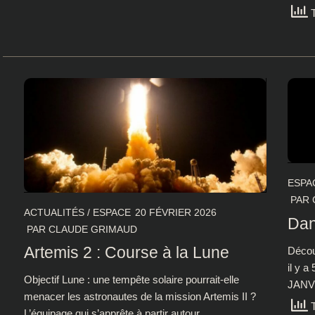
T
ESPA
PAR
ACTUALITÉS
/
ESPACE
20 FÉVRIER 2026
Dan
PAR
CLAUDE GRIMAUD
Artemis 2 : Course à la Lune
Décou
il y a
Objectif Lune : une tempête solaire pourrait-elle
JANV 
menacer les astronautes de la mission Artemis II ?
T
L’équipage qui s’apprête à partir autour...