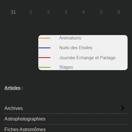
31
1
2
3
4
5
6
Articles
:
Archives
Astrophotographies
Fiches Astromômes