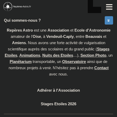
Skip to content
Qui sommes-nous ?
Repères Astro
est une
Association
et
Ecole d'Astronomie
amateur de l'
Oise
, à
Vendeuil-Caply
, entre
Beauvais
et
Amiens
. Nous avons une forte activité de vulgarisation
scientifique auprès des scolaires et du grand public (
Stages
Etoiles
,
Animations
,
Nuits des Etoiles
…),
Section Photo
, un
Planétarium
transportable, un
Observatoire
ainsi que de
nombreux projets à venir. N'hésitez pas à prendre
Contact
avec nous.
Adhérer à l'Association
Stages Etoiles 2026