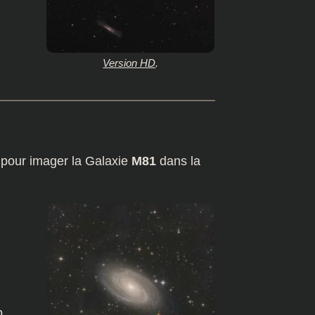
Version HD
.
ée pour imager la Galaxie
M81
dans la
p