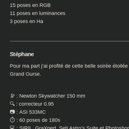
15 poses en RGB
11 poses en luminances
3 poses en Ha
Stéphane
Pour ma part j’ai profité de cette belle soirée étoil
Grand Ourse.
🔭 : Newton Skywatcher 150 mm
🔍 : correcteur 0.95
📷 : ASI 533MC
⏱️ : 60 poses de 180s
💻 : SIRIL, GraXpert, Seti Astro’s Suite et Photosho