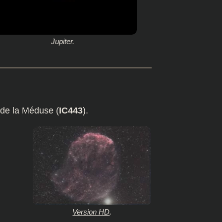
Jupiter.
 de la Méduse (
IC443
).
Version HD
.