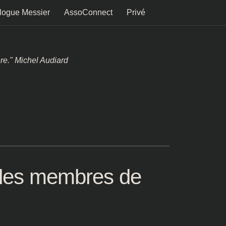
logue Messier
AssoConnect
Privé
ère." Michel Audiard
 des membres de