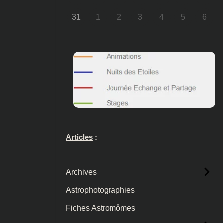
31
1
2
3
4
5
6
Articles
:
Archives
Astrophotographies
Fiches Astromômes