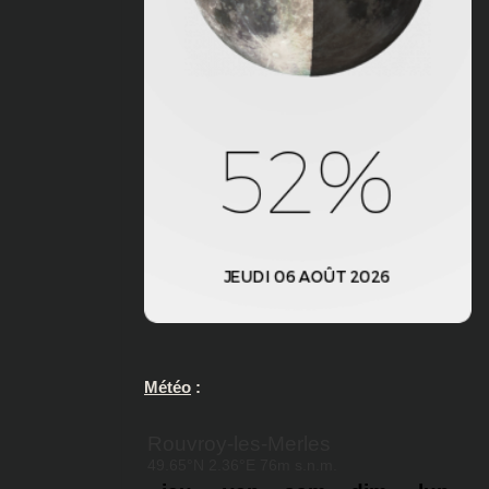
Météo
: