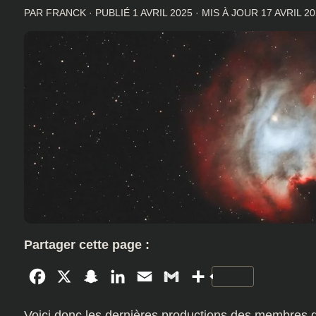
PAR
FRANCK
· PUBLIÉ
1 AVRIL 2025
· MIS À JOUR
17 AVRIL 2
Partager cette page :
Facebook
X
Snapchat
LinkedIn
Email
Gmail
Partager
Voici donc les dernières productions des membres