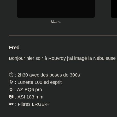
Mars.
Fred
Bonjour hier soir à Rouvroy j’ai imagé la Nébuleuse
⏱️ : 2h30 avec des poses de 300s
🔭 : Lunette 100 ed esprit
⚙️ : AZ-EQ6 pro
📷 : ASI 183 mm
🕶️ : Filtres LRGB-H