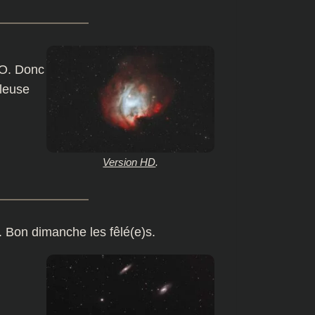
HO. Donc
leuse
Version HD
.
es. Bon dimanche les fêlé(e)s.