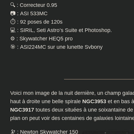
🔍 : Correcteur 0.95
📷 : ASI 533MC
⏱️ : 92 poses de 120s
💻 : SIRIL, Seti Astro’s Suite et Photoshop.
⚙️ : Skywatcher HEQ5 pro
🎯 : ASI224MC sur une lunette Svbony
Voici mon image de la nuit dernière, un champ gal
haut à droite une belle spirale
NGC3953
et en bas à
NGC3917
toutes deux situées à une soixantaine de 
plan on peut voir des centaines de galaxies lointain
🔭 : Newton Skywatcher 150