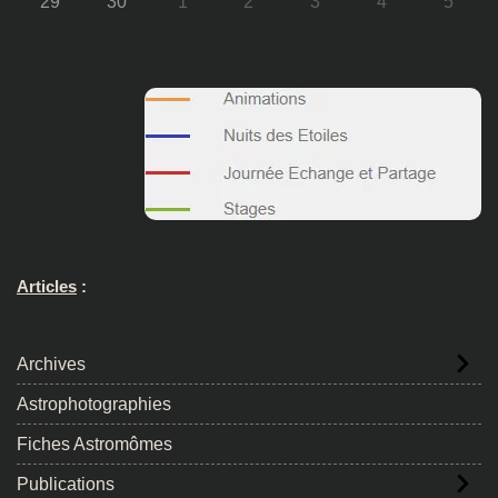
29
30
1
2
3
4
5
Articles
:
Archives
Astrophotographies
Fiches Astromômes
Publications