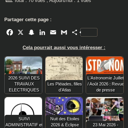
Total : 70 vues
, Aujourd'hui : 1 vues
Partager cette page :
Facebook
X
Snapchat
LinkedIn
Email
Gmail
Partager
Cela pourrait aussi vous intéresser :
2026 SUIVI DES
L'Astronomie Juillet
TRAVAUX
Les Pléiades, filles
/ Août 2026 : Revue
ELECTRIQUES
d’Atlas
de presse
SUIVI
Nuit des Etoiles
ADMINISTRATIF et
2026 & Éclipse
23 Mai 2026 -