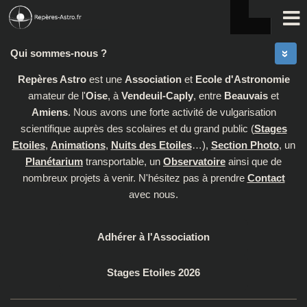
Skip to content
Qui sommes-nous ?
Repères Astro
est une
Association
et
Ecole d'Astronomie
amateur de l'
Oise
, à
Vendeuil-Caply
, entre
Beauvais
et
Amiens
. Nous avons une forte activité de vulgarisation
scientifique auprès des scolaires et du grand public (
Stages
Etoiles
,
Animations
,
Nuits des Etoiles
…),
Section Photo
, un
Planétarium
transportable, un
Observatoire
ainsi que de
nombreux projets à venir. N'hésitez pas à prendre
Contact
avec nous.
Adhérer à l'Association
Stages Etoiles 2026