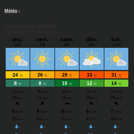
Météo
: