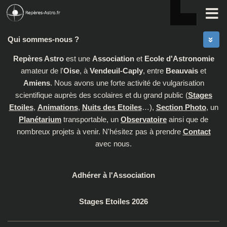
Skip to content
Qui sommes-nous ?
Repères Astro
est une
Association
et
Ecole d'Astronomie
amateur de l'
Oise
, à
Vendeuil-Caply
, entre
Beauvais
et
Amiens
. Nous avons une forte activité de vulgarisation
scientifique auprès des scolaires et du grand public (
Stages
Etoiles
,
Animations
,
Nuits des Etoiles
…),
Section Photo
, un
Planétarium
transportable, un
Observatoire
ainsi que de
nombreux projets à venir. N'hésitez pas à prendre
Contact
avec nous.
Adhérer à l'Association
Stages Etoiles 2026