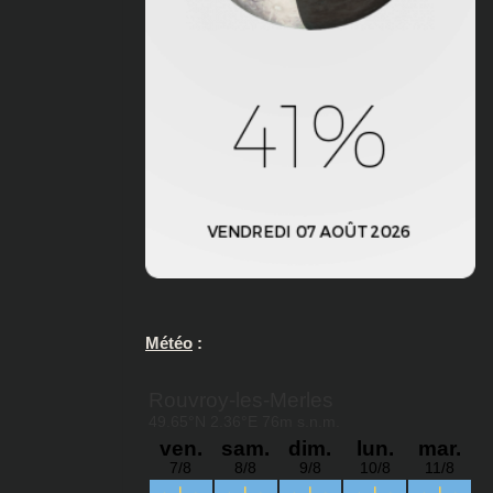
Météo
: