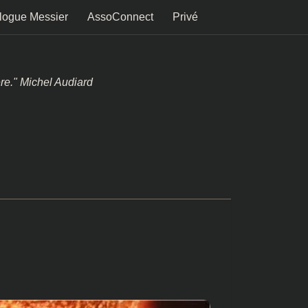
logue Messier
AssoConnect
Privé
ère." Michel Audiard