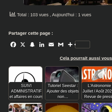
Total : 103 vues
, Aujourd'hui : 1 vues
Partager cette page :
Facebook
X
Snapchat
LinkedIn
Email
Gmail
Partager
Cela pourrait aussi vous
SUIVI
Tutoriel Seestar :
L'Astronomie
ADMINISTRATIF
Ajouter des objets
Juillet / Août 202
et affaires en cours
non…
Revue de pres