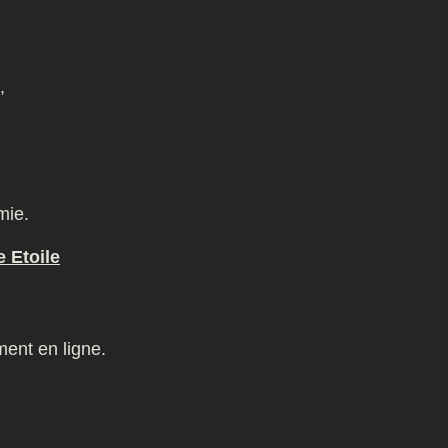
,
mie.
e Etoile
ment en ligne.