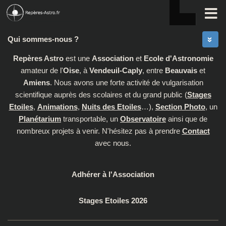
Skip to content
Qui sommes-nous ?
Repères Astro
est une
Association
et
Ecole d'Astronomie
amateur de l'
Oise
, à
Vendeuil-Caply
, entre
Beauvais
et
Amiens
. Nous avons une forte activité de vulgarisation
scientifique auprès des scolaires et du grand public (
Stages
Etoiles
,
Animations
,
Nuits des Etoiles
…),
Section Photo
, un
Planétarium
transportable, un
Observatoire
ainsi que de
nombreux projets à venir. N'hésitez pas à prendre
Contact
avec nous.
Adhérer à l'Association
Stages Etoiles 2026