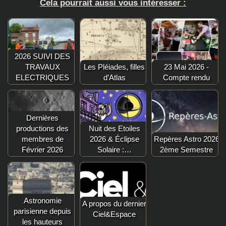
Cela pourrait aussi vous intéresser :
2026 SUIVI DES
TRAVAUX
Les Pléiades, filles
23 Mai 2026 -
ELECTRIQUES
d’Atlas
Compte rendu
Dernières
productions des
Nuit des Etoiles
membres de
2026 & Éclipse
Repères Astro 2026
Février 2026
Solaire :…
2ème Semestre
Astronomie
A propos du dernier
parisienne depuis
Ciel&Espace
les hauteurs