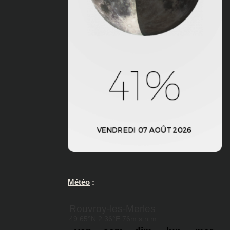
Météo
: