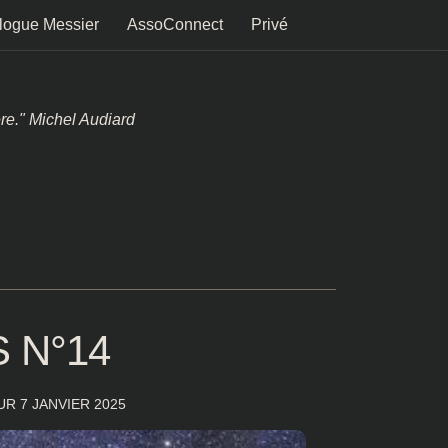
logue Messier
AssoConnect
Privé
ère." Michel Audiard
 N°14
OUR
7 JANVIER 2025