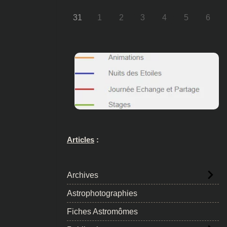
31
1
2
3
4
5
6
Articles
:
Archives
Astrophotographies
Fiches Astromômes