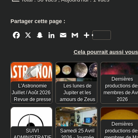
Partager cette page :
Facebook
X
Snapchat
LinkedIn
Email
Gmail
Partager
Cela pourrait aussi vous
Dernières
L'Astronomie
Les lunes de
productions de
Juillet / Août 2026 :
Jupiter et les
membres de Avr
Revue de presse
amours de Zeus
2026
Dernières
SUIVI
Samedi 25 Avril
productions de
ADMINISTRATIF
2026 - Journée
membres de Ma