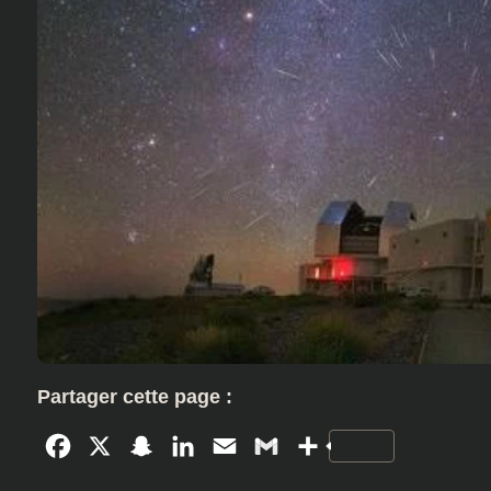
Partager cette page :
Facebook
X
Snapchat
LinkedIn
Email
Gmail
Partager