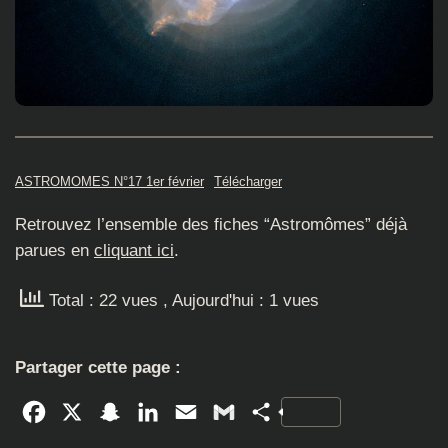
ASTROMOMES N°17 1er février
Télécharger
Retrouvez l’ensemble des fiches “Astromômes” déjà
parues en
cliquant ici
.
Total : 22 vues
, Aujourd'hui : 1 vues
Partager cette page :
Facebook
X
Snapchat
LinkedIn
Email
Gmail
Partager