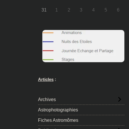
31
1
2
3
4
5
6
Articles
:
Archives
Astrophotographies
Fiches Astromômes