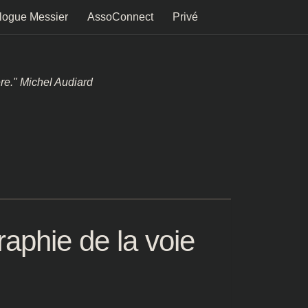
logue Messier
AssoConnect
Privé
ère." Michel Audiard
raphie de la voie