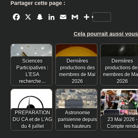
Partager cette page :
Facebook
X
Snapchat
LinkedIn
Email
Gmail
Partager
Cela pourrait aussi vous
Sciences
Dernières
Dernières
Participatives :
productions des
productions de
L’ESA
membres de Mai
membres de Ma
recherche…
2026
2026
PREPARATION
Astronomie
DU CA et de L'AG
parisienne depuis
23 Mai 2026 -
du 4 juillet
les hauteurs
Compte rendu