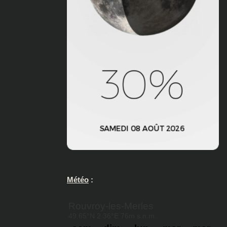
Météo
: