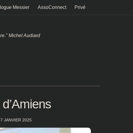
logue Messier
AssoConnect
Privé
ère." Michel Audiard
 d’Amiens
17 JANVIER 2025