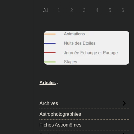
31
1
2
3
4
5
6
Articles
:
Archives
Astrophotographies
Fiches Astromômes