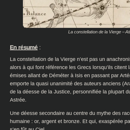
La constellation de la Vierge – A
En résumé
:
La constellation de la Vierge n’est pas un anachron
alors à qui font référence les Grecs lorsqu’ils citen
émises allant de Déméter à Isis en passant par Arté
emporte la quasi unanimité des auteurs anciens (Ara
de la déesse de la Justice, personnifiée la plupart 
Astrée.
Une déesse secondaire au centre du mythe des races 
humaine : or, argent et bronze. Et qui, exaspérée p
s’en fût au Ciel.