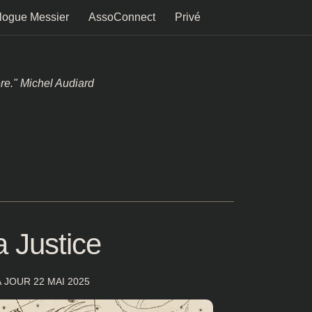
logue Messier
AssoConnect
Privé
ère." Michel Audiard
a Justice
À JOUR
22 MAI 2025