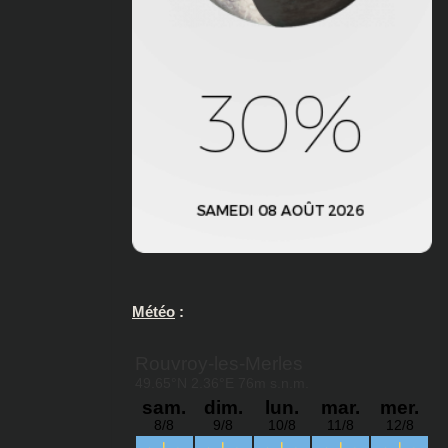
Météo
: