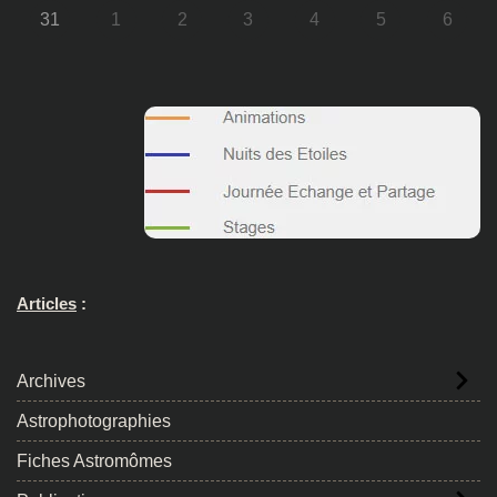
31
1
2
3
4
5
6
Articles
:
Archives
Astrophotographies
Fiches Astromômes