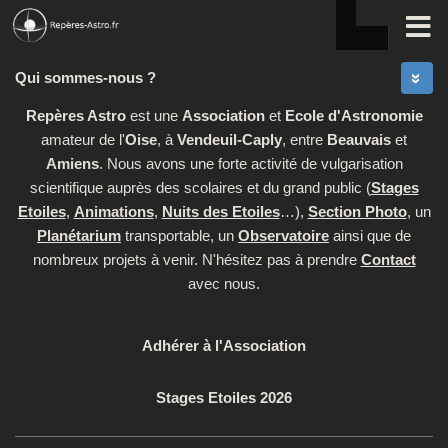
Skip to content
Qui sommes-nous ?
Repères Astro
est une
Association
et
Ecole d'Astronomie
amateur de l'
Oise
, à
Vendeuil-Caply
, entre
Beauvais
et
Amiens
. Nous avons une forte activité de vulgarisation
scientifique auprès des scolaires et du grand public (
Stages
Etoiles
,
Animations
,
Nuits des Etoiles
…),
Section Photo
, un
Planétarium
transportable, un
Observatoire
ainsi que de
nombreux projets à venir. N'hésitez pas à prendre
Contact
avec nous.
Adhérer à l'Association
Stages Etoiles 2026