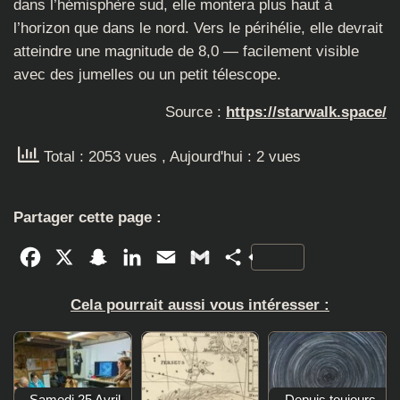
dans l’hémisphère sud, elle montera plus haut à
l’horizon que dans le nord. Vers le périhélie, elle devrait
atteindre une magnitude de 8,0 — facilement visible
avec des jumelles ou un petit télescope.
Source :
https://starwalk.space/
Total : 2053 vues
, Aujourd'hui : 2 vues
Partager cette page :
Facebook
X
Snapchat
LinkedIn
Email
Gmail
Partager
Cela pourrait aussi vous intéresser :
Samedi 25 Avril
Depuis toujours