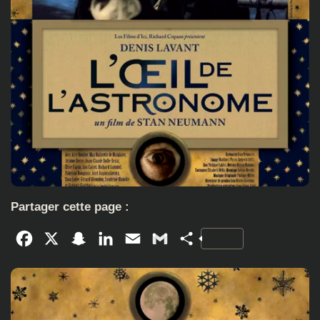
Partager cette page :
Facebook
X
Snapchat
LinkedIn
Email
Gmail
Partager