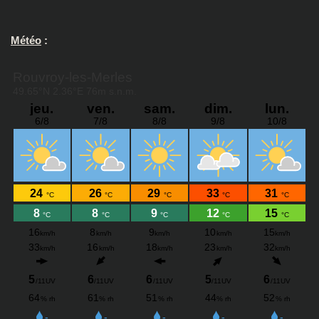
Météo
: