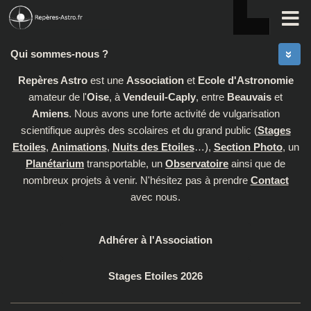
Skip to content
Qui sommes-nous ?
Repères Astro
est une
Association
et
Ecole d'Astronomie
amateur de l'
Oise
, à
Vendeuil-Caply
, entre
Beauvais
et
Amiens
. Nous avons une forte activité de vulgarisation
scientifique auprès des scolaires et du grand public (
Stages
Etoiles
,
Animations
,
Nuits des Etoiles
…),
Section Photo
, un
Planétarium
transportable, un
Observatoire
ainsi que de
nombreux projets à venir. N'hésitez pas à prendre
Contact
avec nous.
Adhérer à l'Association
Stages Etoiles 2026