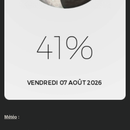
Météo
: