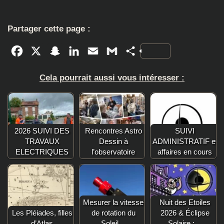
Partager cette page :
Facebook
X
Snapchat
LinkedIn
Email
Gmail
Partager
Cela pourrait aussi vous intéresser :
2026 SUIVI DES
Rencontres Astro
SUIVI
TRAVAUX
Dessin à
ADMINISTRATIF et
ELECTRIQUES
l’observatoire
affaires en cours
Mesurer la vitesse
Nuit des Etoiles
Les Pléiades, filles
de rotation du
2026 & Éclipse
d’Atlas
Soleil…
Solaire :…