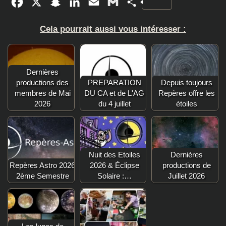
Facebook
X
Snapchat
LinkedIn
Email
Gmail
Partager
Cela pourrait aussi vous intéresser :
Dernières
productions des
PREPARATION
Depuis toujours
membres de Mai
DU CA et de L'AG
Repères offre les
2026
du 4 juillet
étoiles
Nuit des Etoiles
Dernières
Repères Astro 2026
2026 & Éclipse
productions de
2ème Semestre
Solaire :…
Juillet 2026