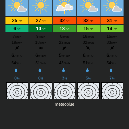
meteoblue