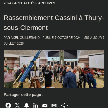
2024
/
ACTUALITÉS
/
ARCHIVES
Rassemblement Cassini à Thury-
sous-Clermont
PAR
AXEL GUILLERAND
· PUBLIÉ
7 OCTOBRE 2024
· MIS À JOUR
7
JUILLET 2026
Partager cette page :
Facebook
X
Snapchat
LinkedIn
Email
Gmail
Partager