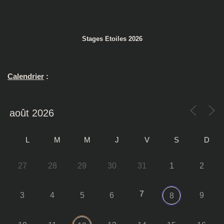
Stages Etoiles 2026
Calendrier
:
L
M
M
J
V
S
D
27
28
29
30
31
1
2
7
3
4
5
6
9
8