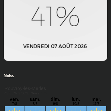
Météo
: