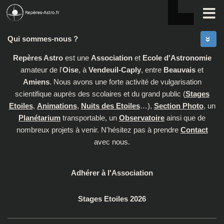
Skip to content
Qui sommes-nous ?
Repères Astro
est une
Association
et
Ecole d'Astronomie
amateur de l'
Oise
, à
Vendeuil-Caply
, entre
Beauvais
et
Amiens
. Nous avons une forte activité de vulgarisation
scientifique auprès des scolaires et du grand public (
Stages
Etoiles
,
Animations
,
Nuits des Etoiles
…),
Section Photo
, un
Planétarium
transportable, un
Observatoire
ainsi que de
nombreux projets à venir. N'hésitez pas à prendre
Contact
avec nous.
Adhérer à l'Association
Stages Etoiles 2026