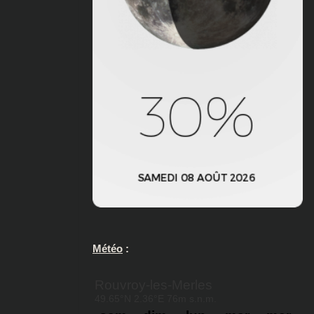
Météo
: