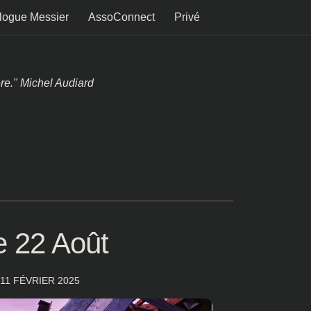
logue Messier
AssoConnect
Privé
ère." Michel Audiard
 22 Août
11 FÉVRIER 2025