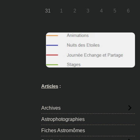
31
1
2
3
4
5
6
Articles
:
Archives
Astrophotographies
Fiches Astromômes