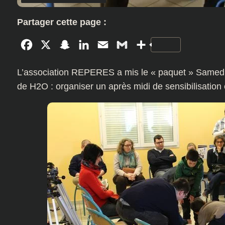
Partager cette page :
Facebook
X
Snapchat
LinkedIn
Email
Gmail
Partager
L’association REPERES a mis le « paquet » Samedi 2
de H2O : organiser un après midi de sensibilisation