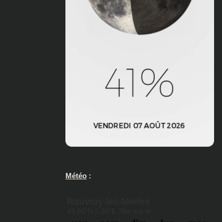
Météo
: