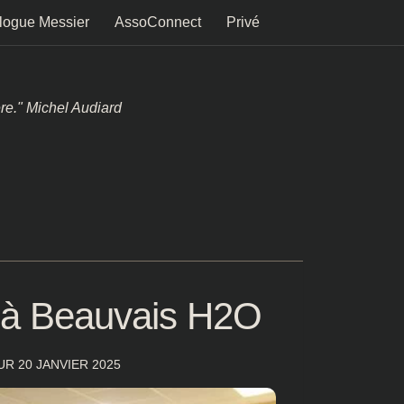
logue Messier
AssoConnect
Privé
ère." Michel Audiard
es à Beauvais H2O
OUR
20 JANVIER 2025