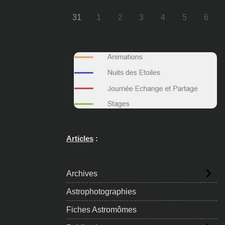
31
1
2
3
4
5
6
Articles
:
Archives
Astrophotographies
Fiches Astromômes