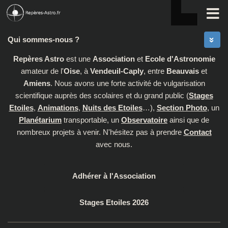
Skip to content
Qui sommes-nous ?
Repères Astro
est une
Association
et
Ecole d'Astronomie
amateur de l'
Oise
, à
Vendeuil-Caply
, entre
Beauvais
et
Amiens
. Nous avons une forte activité de vulgarisation
scientifique auprès des scolaires et du grand public (
Stages
Etoiles
,
Animations
,
Nuits des Etoiles
…),
Section Photo
, un
Planétarium
transportable, un
Observatoire
ainsi que de
nombreux projets à venir. N'hésitez pas à prendre
Contact
avec nous.
Adhérer à l'Association
Stages Etoiles 2026