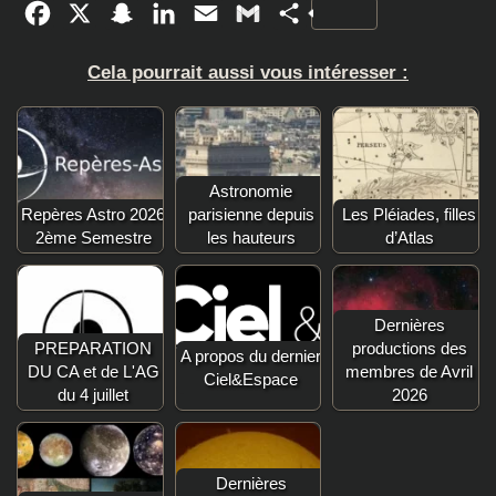
Facebook
X
Snapchat
LinkedIn
Email
Gmail
Partager
Cela pourrait aussi vous intéresser :
Astronomie
Repères Astro 2026
parisienne depuis
Les Pléiades, filles
2ème Semestre
les hauteurs
d’Atlas
Dernières
PREPARATION
productions des
A propos du dernier
DU CA et de L'AG
membres de Avril
Ciel&Espace
du 4 juillet
2026
Dernières