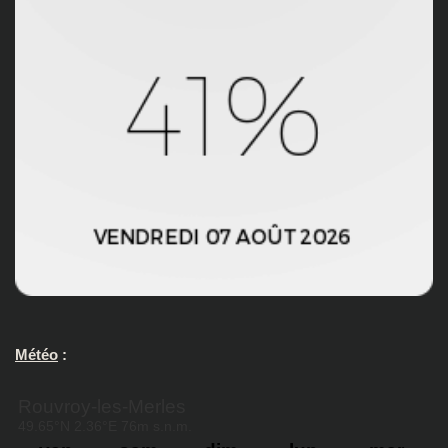
Météo
: