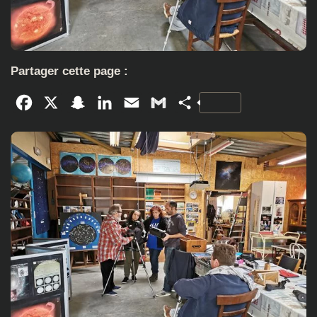
Partager cette page :
Facebook
X
Snapchat
LinkedIn
Email
Gmail
Partager