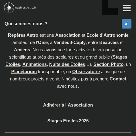
Skip to content
Qui sommes-nous ?
Repères Astro
est une
Association
et
Ecole d'Astronomie
amateur de l'
Oise
, à
Vendeuil-Caply
, entre
Beauvais
et
Amiens
. Nous avons une forte activité de vulgarisation
scientifique auprès des scolaires et du grand public (
Stages
Etoiles
,
Animations
,
Nuits des Etoiles
…),
Section Photo
, un
Planétarium
transportable, un
Observatoire
ainsi que de
nombreux projets à venir. N'hésitez pas à prendre
Contact
avec nous.
Adhérer à l'Association
Stages Etoiles 2026