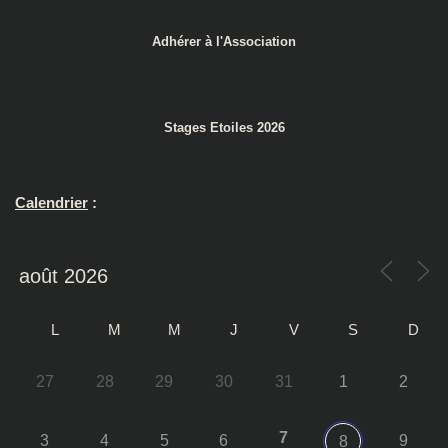
Adhérer à l'Association
Stages Etoiles 2026
Calendrier
:
L
M
M
J
V
S
D
27
28
29
30
31
1
2
7
3
4
5
6
9
8