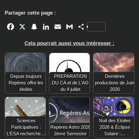
Partager cette page :
Facebook
X
Snapchat
LinkedIn
Email
Gmail
Partager
Cela pourrait aussi vous intéresser :
Depuis toujours
PREPARATION
Dernières
Repères offre les
DU CA et de L'AG
productions de Juin
étoiles
du 4 juillet
2026
Sciences
Nuit des Etoiles
Participatives :
Repères Astro 2026
2026 & Éclipse
L’ESA recherche…
2ème Semestre
Solaire :…