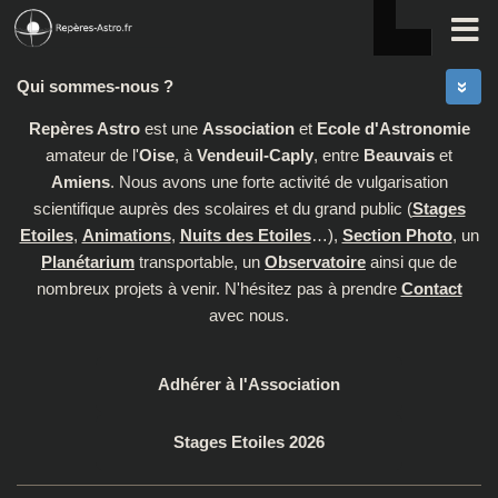
Skip to content
Qui sommes-nous ?
Repères Astro
est une
Association
et
Ecole d'Astronomie
amateur de l'
Oise
, à
Vendeuil-Caply
, entre
Beauvais
et
Amiens
. Nous avons une forte activité de vulgarisation
scientifique auprès des scolaires et du grand public (
Stages
Etoiles
,
Animations
,
Nuits des Etoiles
…),
Section Photo
, un
Planétarium
transportable, un
Observatoire
ainsi que de
nombreux projets à venir. N'hésitez pas à prendre
Contact
avec nous.
Adhérer à l'Association
Stages Etoiles 2026