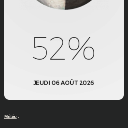
Météo
: