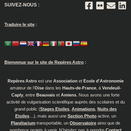
SUIVEZ-NOUS :
Traduire le site
:
Bienvenue sur le site de Repères Astro
:
Repères Astro
est une
Association
et
Ecole d'Astronomie
amateur de l'
Oise
dans les
Hauts-de-France
, à
Vendeuil-
Caply
, entre
Beauvais
et
Amiens
. Nous avons une forte
activité de vulgarisation scientifique auprès des scolaires et du
grand public (
Stages Etoiles
,
Animations
,
Nuits des
Etoiles
…), mais aussi une
Section Photo
active, un
Planétarium
transportable, un
Observatoire
ainsi que de
nombreux projets à venir. N'hésitez pas à prendre
Contact