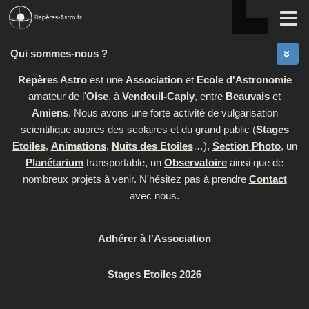
Skip to content
Qui sommes-nous ?
Repères Astro
est une
Association
et
Ecole d'Astronomie
amateur de l'
Oise
, à
Vendeuil-Caply
, entre
Beauvais
et
Amiens
. Nous avons une forte activité de vulgarisation
scientifique auprès des scolaires et du grand public (
Stages
Etoiles
,
Animations
,
Nuits des Etoiles
…),
Section Photo
, un
Planétarium
transportable, un
Observatoire
ainsi que de
nombreux projets à venir. N'hésitez pas à prendre
Contact
avec nous.
Adhérer à l'Association
Stages Etoiles 2026