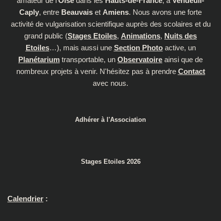
amateur de l'
Oise
dans les
Hauts-de-France
, à
Vendeuil-
Caply
, entre
Beauvais
et
Amiens
. Nous avons une forte
activité de vulgarisation scientifique auprès des scolaires et du
grand public (
Stages Etoiles
,
Animations
,
Nuits des
Etoiles
…), mais aussi une
Section Photo
active, un
Planétarium
transportable, un
Observatoire
ainsi que de
nombreux projets à venir. N'hésitez pas à prendre
Contact
avec nous.
Adhérer à l'Association
Stages Etoiles 2026
Calendrier
: