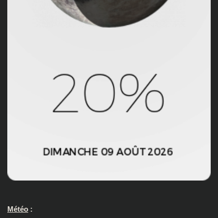
Météo
: