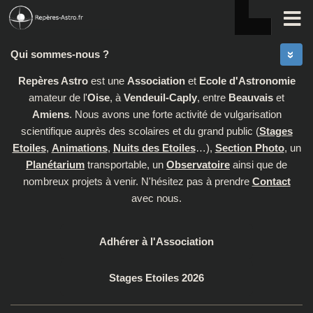
Skip to content
Qui sommes-nous ?
Repères Astro
est une
Association
et
Ecole d'Astronomie
amateur de l'
Oise
, à
Vendeuil-Caply
, entre
Beauvais
et
Amiens
. Nous avons une forte activité de vulgarisation
scientifique auprès des scolaires et du grand public (
Stages
Etoiles
,
Animations
,
Nuits des Etoiles
…),
Section Photo
, un
Planétarium
transportable, un
Observatoire
ainsi que de
nombreux projets à venir. N'hésitez pas à prendre
Contact
avec nous.
Adhérer à l'Association
Stages Etoiles 2026