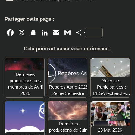
Partager cette page :
Facebook
X
Snapchat
LinkedIn
Email
Gmail
Partager
Cela pourrait aussi vous intéresser :
Dernières
productions des
Sciences
membres de Avril
Repères Astro 2026
Participatives :
2026
2ème Semestre
L’ESA recherche…
Dernières
productions de Juin
23 Mai 2026 -