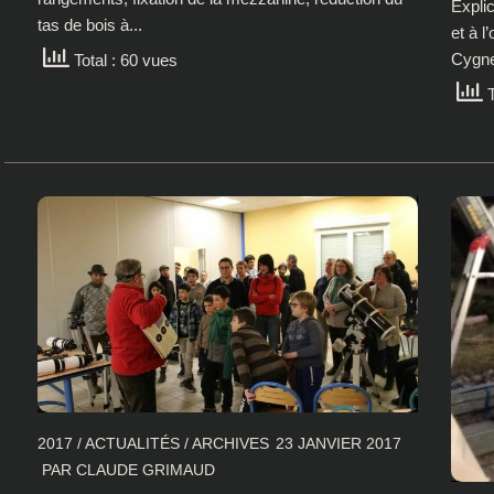
Expli
tas de bois à...
et à l
Cygne
Total : 60 vues
T
2017
/
ACTUALITÉS
/
ARCHIVES
23 JANVIER 2017
PAR
CLAUDE GRIMAUD