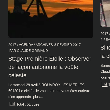
2017
4 FÉV
2017
/
AGENDA
/
ARCHIVES
8 FÉVRIER 2017
Si 
PAR
CLAUDE GRIMAUD
la 
Stage Première Etoile : Observer
Samed
de façon autonome la voûte
Claud
céleste
journé
Le samedi 29 avril à ROUVROY LES MERLES
T
60120 Le ciel étoilé vous attire et vous êtes curieux
d’en apprendre plus...
Total : 51 vues