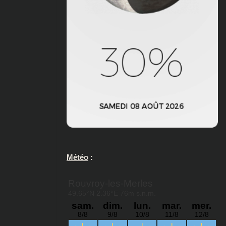
Météo
: