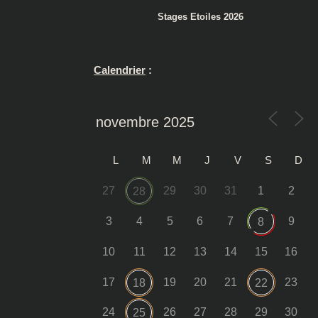
Stages Etoiles 2026
Calendrier
:
L
M
M
J
V
S
D
27
29
30
31
1
2
28
3
4
5
6
7
9
8
10
11
12
13
14
15
16
17
19
20
21
23
18
22
24
26
27
28
29
30
25