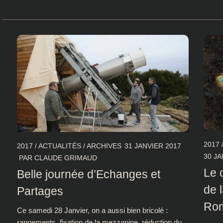
2017
2017
/
ACTUALITÉS
/
ARCHIVES
31 JANVIER 2017
30 JA
PAR
CLAUDE GRIMAUD
Le 
Belle journée d’Echanges et
de 
Partages
Ro
Ce samedi 28 Janvier, on a aussi bien bricolé :
rangements, fixation de la mezzanine, réduction du