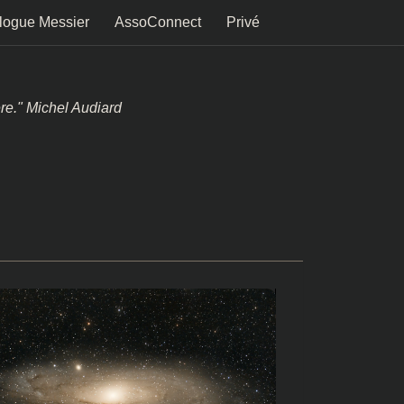
logue Messier
AssoConnect
Privé
ère." Michel Audiard