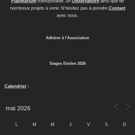
Planétarium
transportable, un
Observatoire
ainsi que de
nombreux projets à venir. N'hésitez pas à prendre
Contact
avec nous.
Adhérer à l'Association
Stages Etoiles 2026
Calendrier
:
L
M
M
J
V
S
D