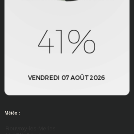
Météo
: