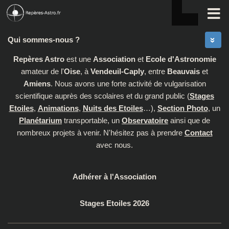
Skip to content
Qui sommes-nous ?
Repères Astro
est une
Association
et
Ecole d'Astronomie
amateur de l'
Oise
, à
Vendeuil-Caply
, entre
Beauvais
et
Amiens
. Nous avons une forte activité de vulgarisation
scientifique auprès des scolaires et du grand public (
Stages
Etoiles
,
Animations
,
Nuits des Etoiles
…),
Section Photo
, un
Planétarium
transportable, un
Observatoire
ainsi que de
nombreux projets à venir. N'hésitez pas à prendre
Contact
avec nous.
Adhérer à l'Association
Stages Etoiles 2026