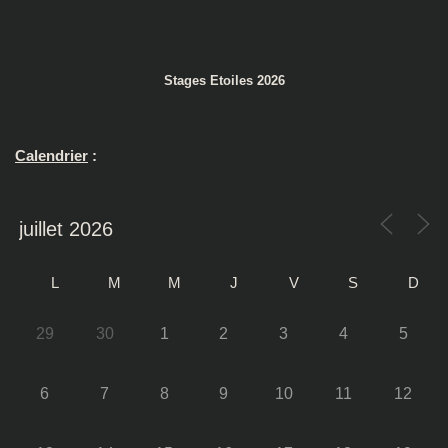
Stages Etoiles 2026
Calendrier
:
L
M
M
J
V
S
D
29
30
1
2
3
4
5
6
7
8
9
10
11
12