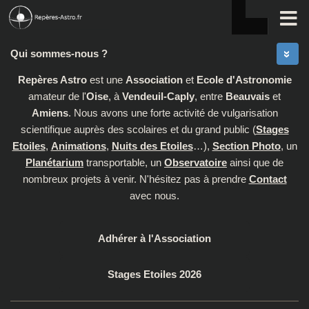
Skip to content
Qui sommes-nous ?
Repères Astro
est une
Association
et
Ecole d'Astronomie
amateur de l'
Oise
, à
Vendeuil-Caply
, entre
Beauvais
et
Amiens
. Nous avons une forte activité de vulgarisation
scientifique auprès des scolaires et du grand public (
Stages
Etoiles
,
Animations
,
Nuits des Etoiles
…),
Section Photo
, un
Planétarium
transportable, un
Observatoire
ainsi que de
nombreux projets à venir. N'hésitez pas à prendre
Contact
avec nous.
Adhérer à l'Association
Stages Etoiles 2026