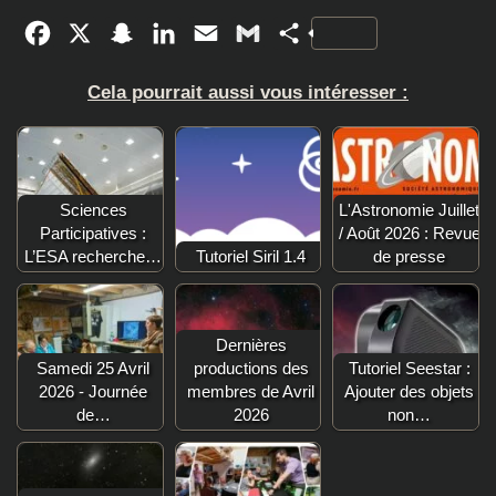
Facebook
X
Snapchat
LinkedIn
Email
Gmail
Partager
Cela pourrait aussi vous intéresser :
Sciences
L'Astronomie Juillet
Participatives :
/ Août 2026 : Revue
L’ESA recherche…
Tutoriel Siril 1.4
de presse
Dernières
Samedi 25 Avril
productions des
Tutoriel Seestar :
2026 - Journée
membres de Avril
Ajouter des objets
de…
2026
non…