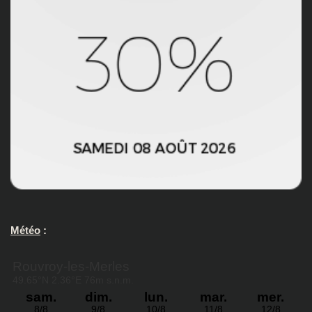
Météo
: