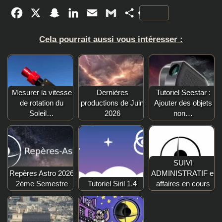
Facebook
X
Snapchat
LinkedIn
Email
Gmail
Partager
Cela pourrait aussi vous intéresser :
Mesurer la vitesse
Dernières
Tutoriel Seestar :
de rotation du
productions de Juin
Ajouter des objets
Soleil…
2026
non…
SUIVI
Repères Astro 2026
ADMINISTRATIF et
2ème Semestre
Tutoriel Siril 1.4
affaires en cours