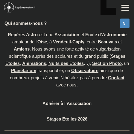
Skip to content
Qui sommes-nous ?
Repères Astro
est une
Association
et
Ecole d'Astronomie
amateur de l'
Oise
, à
Vendeuil-Caply
, entre
Beauvais
et
Amiens
. Nous avons une forte activité de vulgarisation
scientifique auprès des scolaires et du grand public (
Stages
Etoiles
,
Animations
,
Nuits des Etoiles
…),
Section Photo
, un
Planétarium
transportable, un
Observatoire
ainsi que de
nombreux projets à venir. N'hésitez pas à prendre
Contact
avec nous.
Adhérer à l'Association
Stages Etoiles 2026