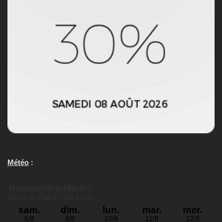
Météo
: