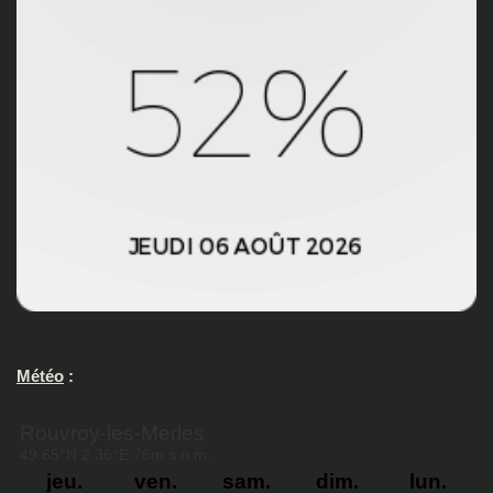
Météo
: