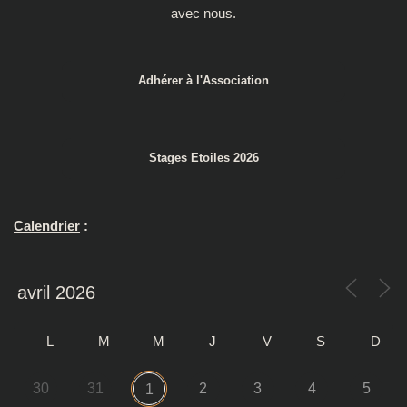
avec nous.
Adhérer à l'Association
Stages Etoiles 2026
Calendrier
:
L
M
M
J
V
S
D
30
31
2
3
4
5
1