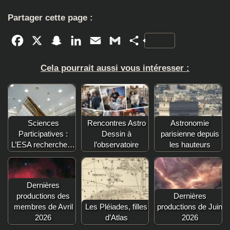
Partager cette page :
Facebook
X
Snapchat
LinkedIn
Email
Gmail
Partager
Cela pourrait aussi vous intéresser :
Sciences
Rencontres Astro
Astronomie
Participatives :
Dessin à
parisienne depuis
L’ESA recherche…
l’observatoire
les hauteurs
Dernières
productions des
Dernières
membres de Avril
Les Pléiades, filles
productions de Juin
2026
d’Atlas
2026