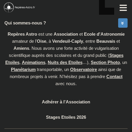
Skip to content
Qui sommes-nous ?
Repères Astro
est une
Association
et
Ecole d'Astronomie
amateur de l'
Oise
, à
Vendeuil-Caply
, entre
Beauvais
et
Amiens
. Nous avons une forte activité de vulgarisation
scientifique auprès des scolaires et du grand public (
Stages
Etoiles
,
Animations
,
Nuits des Etoiles
…),
Section Photo
, un
Planétarium
transportable, un
Observatoire
ainsi que de
nombreux projets à venir. N'hésitez pas à prendre
Contact
avec nous.
Adhérer à l'Association
Stages Etoiles 2026