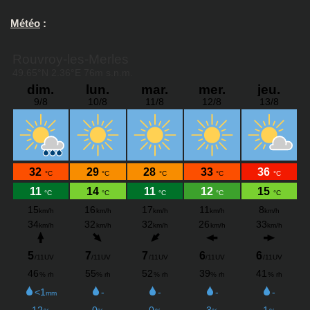
Météo
: