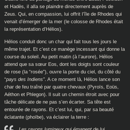
et Hadès, il alla se plaindre directement auprès de
Zeus. Qui, en compassion, lui offrit l’île de Rhodes qui
venait d’émerger de la mer (le colosse de Rhodes était
la représentation d’Hélios).
Hélios conduit donc un char qui fait tous les jours le
même trajet. Et c’est ce manège incessant qui donne la
course du soleil. Au petit matin (à l’aurore), Hélios
attend que sa sœur Eos, dont les doigts sont couleur
de rose (la “rosée”), ouvre la porte du ciel, du côté du
“
pays des Indiens”
. A ce moment là, Hélios lance son
char de feu traîné par quatre chevaux (Pyroïs, Eoüs,
Aéthon et Phlegon). Il suit un chemin étroit avec pour
tâche délicate de ne pas s’en écarter. Sa tête est
entourée de rayons. Et c’est lui, qui, par sa beauté
éclatante (phoïbe), va éclairer la terre :
Les rayons lumineux qui émanent de lui