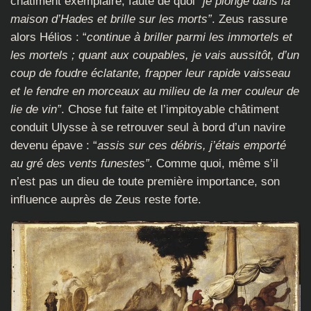
châtiment exemplaire, faute de quoi “
je plonge dans la
maison d’Hades et brille sur les morts”
. Zeus rassure
alors Hélios : “
continue à briller parmi les immortels et
les mortels ; quant aux coupables, je vais aussitôt, d’un
coup de foudre éclatante, frapper leur rapide vaisseau
et le fendre en morceaux au milieu de la mer couleur de
lie de vin”
. Chose fut faite et l’impitoyable châtiment
conduit Ulysse à se retrouver seul à bord d’un navire
devenu épave : “
assis sur ces débris, j’étais emporté
au gré des vents funestes”
. Comme quoi, même s’il
n’est pas un dieu de toute première importance, son
influence auprès de Zeus reste forte.