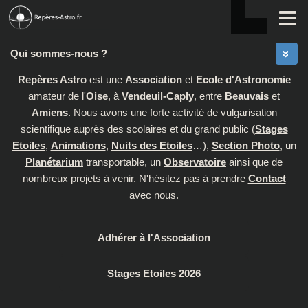
Skip to content
Qui sommes-nous ?
Repères Astro
est une
Association
et
Ecole d'Astronomie
amateur de l'
Oise
, à
Vendeuil-Caply
, entre
Beauvais
et
Amiens
. Nous avons une forte activité de vulgarisation
scientifique auprès des scolaires et du grand public (
Stages
Etoiles
,
Animations
,
Nuits des Etoiles
…),
Section Photo
, un
Planétarium
transportable, un
Observatoire
ainsi que de
nombreux projets à venir. N'hésitez pas à prendre
Contact
avec nous.
Adhérer à l'Association
Stages Etoiles 2026