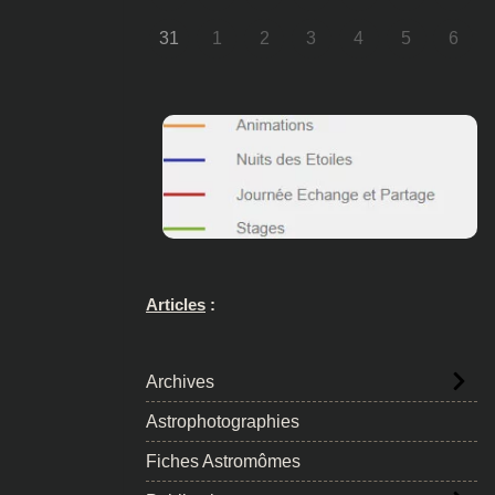
31
1
2
3
4
5
6
Articles
:
Archives
Astrophotographies
Fiches Astromômes