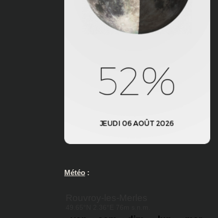
Météo
: