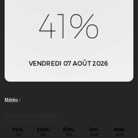
Météo
: