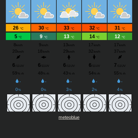
meteoblue