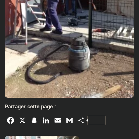
Partager cette page :
Facebook
X
Snapchat
LinkedIn
Email
Gmail
Partager