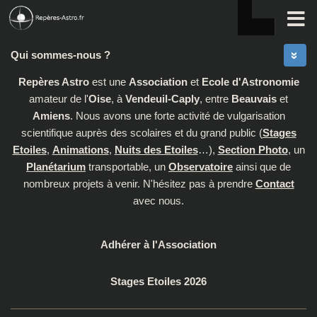
Skip to content
Qui sommes-nous ?
Repères Astro
est une
Association
et
Ecole d'Astronomie
amateur de l'
Oise
, à
Vendeuil-Caply
, entre
Beauvais
et
Amiens
. Nous avons une forte activité de vulgarisation
scientifique auprès des scolaires et du grand public (
Stages
Etoiles
,
Animations
,
Nuits des Etoiles
…),
Section Photo
, un
Planétarium
transportable, un
Observatoire
ainsi que de
nombreux projets à venir. N'hésitez pas à prendre
Contact
avec nous.
Adhérer à l'Association
Stages Etoiles 2026