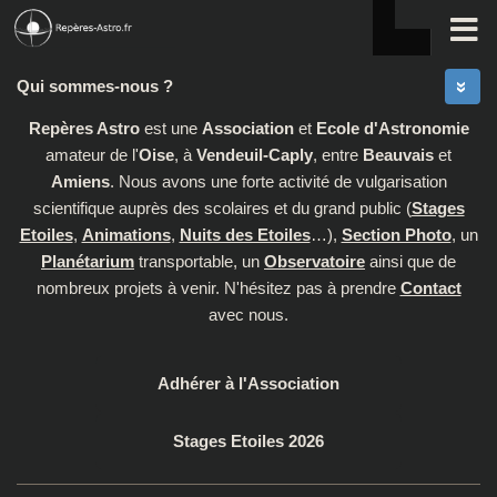
Skip to content
Qui sommes-nous ?
Repères Astro
est une
Association
et
Ecole d'Astronomie
amateur de l'
Oise
, à
Vendeuil-Caply
, entre
Beauvais
et
Amiens
. Nous avons une forte activité de vulgarisation
scientifique auprès des scolaires et du grand public (
Stages
Etoiles
,
Animations
,
Nuits des Etoiles
…),
Section Photo
, un
Planétarium
transportable, un
Observatoire
ainsi que de
nombreux projets à venir. N'hésitez pas à prendre
Contact
avec nous.
Adhérer à l'Association
Stages Etoiles 2026