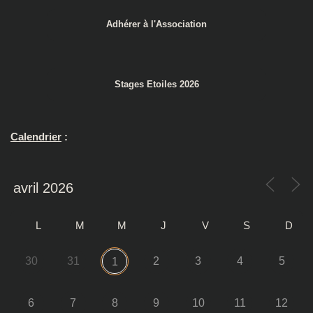
Adhérer à l'Association
Stages Etoiles 2026
Calendrier
:
L
M
M
J
V
S
D
30
31
2
3
4
5
1
6
7
8
9
10
11
12