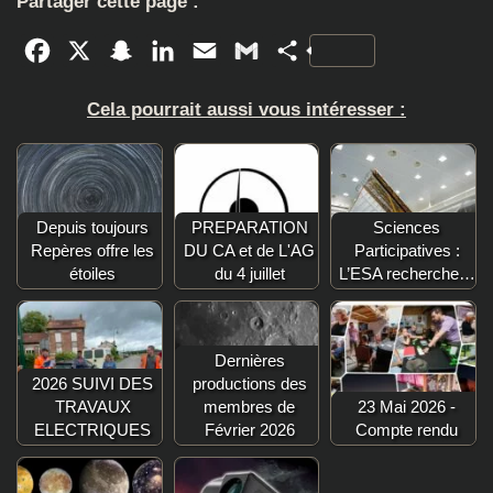
Partager cette page :
Facebook
X
Snapchat
LinkedIn
Email
Gmail
Partager
Cela pourrait aussi vous intéresser :
Depuis toujours
PREPARATION
Sciences
Repères offre les
DU CA et de L'AG
Participatives :
étoiles
du 4 juillet
L’ESA recherche…
Dernières
2026 SUIVI DES
productions des
TRAVAUX
membres de
23 Mai 2026 -
ELECTRIQUES
Février 2026
Compte rendu