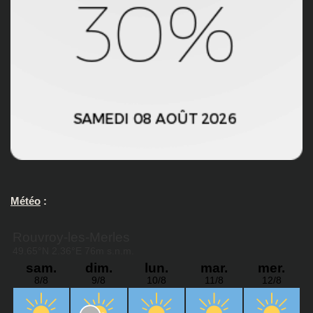
Météo
: