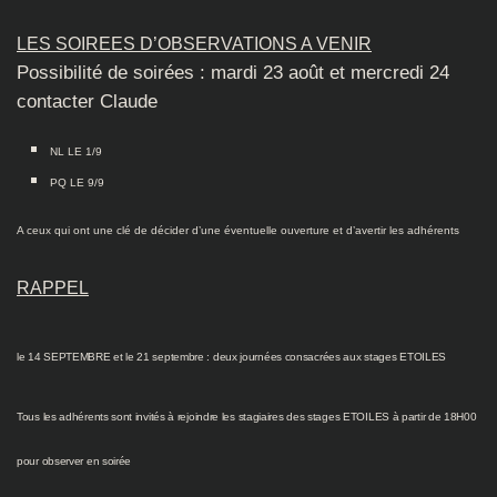
LES SOIREES D’OBSERVATIONS A VENIR
Possibilité de soirées : mardi 23 août et mercredi 24
contacter Claude
NL LE 1/9
PQ LE 9/9
A ceux qui ont une clé de décider d’une éventuelle ouverture et d’avertir les adhérents
RAPPEL
le 14 SEPTEMBRE et le 21 septembre : deux journées consacrées aux stages ETOILES
Tous les adhérents sont invités à rejoindre les stagiaires des stages ETOILES à partir de 18H00
pour observer en soirée