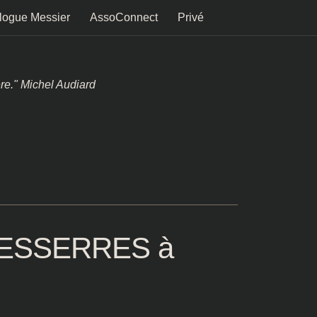
logue Messier
AssoConnect
Privé
ère." Michel Audiard
x ESSERRES à