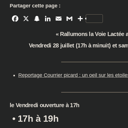
Partager cette page :
Facebook
X
Snapchat
LinkedIn
Email
Gmail
Partager
« Rallumons la Voie Lactée
Vendredi 28 juillet (17h à minuit) et sam
Reportage Courrier picard : un oeil sur les etoil
le Vendredi ouverture à 17h
• 17h à 19h