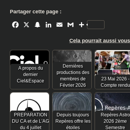
Partager cette page :
Facebook
X
Snapchat
LinkedIn
Email
Gmail
Partager
Cela pourrait aussi vous
Dernières
A propos du
productions des
dernier
membres de
23 Mai 2026 -
Ciel&Espace
Février 2026
Compte rendu
PREPARATION
Depuis toujours
Repères Astro
DU CA et de L'AG
Repères offre les
2026 2ème
du 4 juillet
étoiles
Semestre