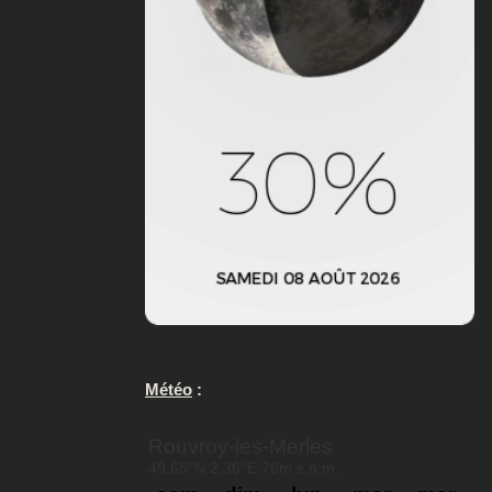
Météo
: