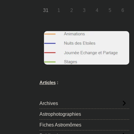
31
1
2
3
4
5
6
Articles
:
Archives
Astrophotographies
Fiches Astromômes