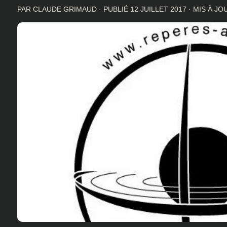
PAR
CLAUDE GRIMAUD
· PUBLIÉ
12 JUILLET 2017
· MIS À J