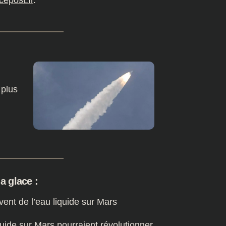
cepost.fr
.
 plus
a glace :
vent de l’eau liquide sur Mars
uide sur Mars pourraient révolutionner