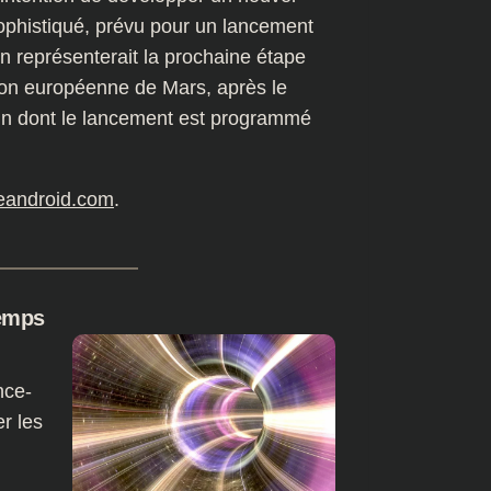
sophistiqué, prévu pour un lancement
n représenterait la prochaine étape
ion européenne de Mars, après le
lin dont le lancement est programmé
eandroid.com
.
temps
nce-
r les