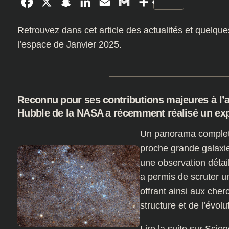
Facebook
X
Snapchat
LinkedIn
Email
Gmail
Partager
Retrouvez dans cet article des actualités et quelque
l’espace de Janvier 2025.
Reconnu pour ses contributions majeures à l’a
Hubble de la NASA a récemment réalisé un expl
Un panorama complet 
proche grande galaxie
une observation détail
a permis de scruter un
offrant ainsi aux che
structure et de l’évo