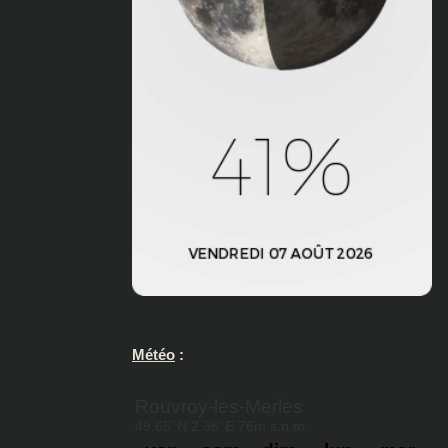
Météo
: