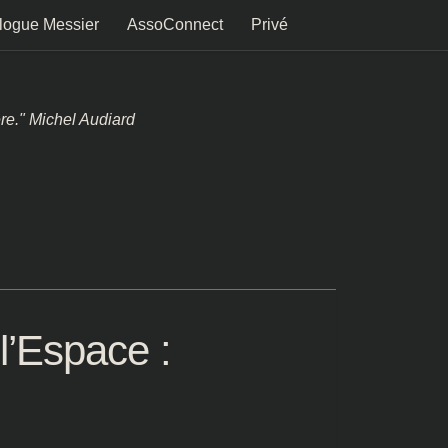
logue Messier
AssoConnect
Privé
ère." Michel Audiard
 l’Espace :