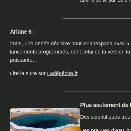
Lire la suite sur
Scien
Ariane 6 :
2025, une année décisive pour Arianespace avec 5
lancements programmés, dont celui de la version la
puissante…
Lire la suite sur
Ladépêche.fr
.
Plus seulement de l
Des scientifiques trou
Des preuves d’eau liq