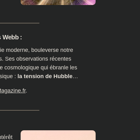
s Webb :
mie moderne, bouleverse notre
rs. Ses observations récentes
e cosmologique qui ébranle les
sique :
la tension de Hubble
…
agazine.fr
.
ntérêt