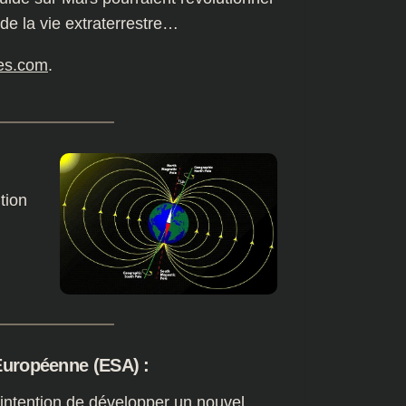
e la vie extraterrestre…
es.com
.
tion
Européenne (ESA) :
intention de développer un nouvel