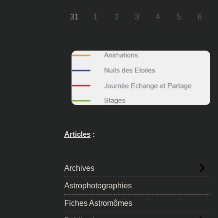
31
1
2
3
4
5
6
Articles
:
Archives
Astrophotographies
Fiches Astromômes