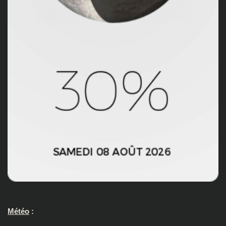
Météo
: