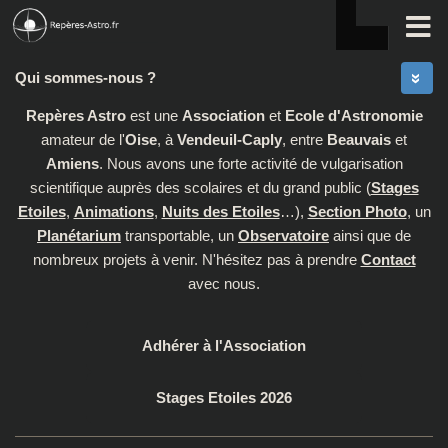
Skip to content
Qui sommes-nous ?
Repères Astro
est une
Association
et
Ecole d'Astronomie
amateur de l'
Oise
, à
Vendeuil-Caply
, entre
Beauvais
et
Amiens
. Nous avons une forte activité de vulgarisation
scientifique auprès des scolaires et du grand public (
Stages
Etoiles
,
Animations
,
Nuits des Etoiles
…),
Section Photo
, un
Planétarium
transportable, un
Observatoire
ainsi que de
nombreux projets à venir. N'hésitez pas à prendre
Contact
avec nous.
Adhérer à l'Association
Stages Etoiles 2026