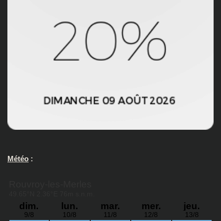
Météo
: