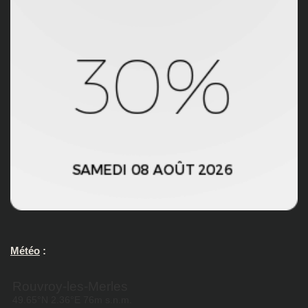
Météo
: