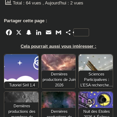
Total : 64 vues
, Aujourd'hui : 2 vues
Partager cette page :
Facebook
X
Snapchat
LinkedIn
Email
Gmail
Partager
Cela pourrait aussi vous intéresser :
Dernières
Sciences
productions de Juin
Participatives :
Tutoriel Siril 1.4
2026
L’ESA recherche…
Dernières
productions des
Dernières
Nuit des Etoiles
membres de
productions de
2026 & Éclipse