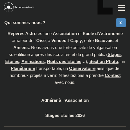
Skip to content
Qui sommes-nous ?
Repères Astro
est une
Association
et
Ecole d'Astronomie
amateur de l'
Oise
, à
Vendeuil-Caply
, entre
Beauvais
et
Amiens
. Nous avons une forte activité de vulgarisation
scientifique auprès des scolaires et du grand public (
Stages
Etoiles
,
Animations
,
Nuits des Etoiles
…),
Section Photo
, un
Planétarium
transportable, un
Observatoire
ainsi que de
nombreux projets à venir. N'hésitez pas à prendre
Contact
avec nous.
Adhérer à l'Association
Stages Etoiles 2026