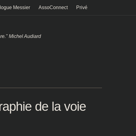
logue Messier
AssoConnect
Privé
ère." Michel Audiard
raphie de la voie