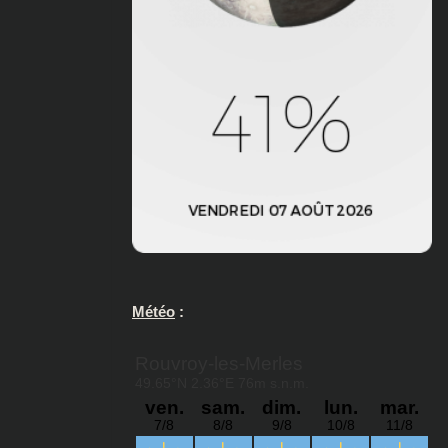
Météo
: