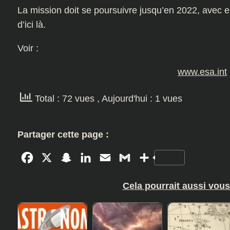
La mission doit se poursuivre jusqu’en 2022, avec e
d’ici là.
Voir :
www.esa.int
Total : 72 vues
, Aujourd'hui : 1 vues
Partager cette page :
Facebook
X
Snapchat
LinkedIn
Email
Gmail
Partager
Cela pourrait aussi vous