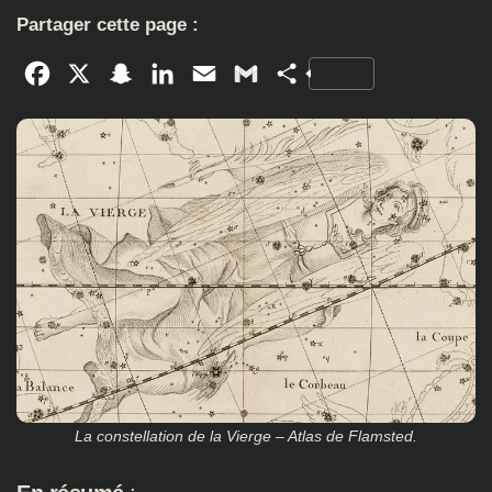
Partager cette page :
Facebook
X
Snapchat
LinkedIn
Email
Gmail
Partager
La constellation de la Vierge – Atlas de Flamsted.