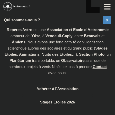
Skip to content
Qui sommes-nous ?
Repères Astro
est une
Association
et
Ecole d'Astronomie
amateur de l'
Oise
, à
Vendeuil-Caply
, entre
Beauvais
et
Amiens
. Nous avons une forte activité de vulgarisation
scientifique auprès des scolaires et du grand public (
Stages
Etoiles
,
Animations
,
Nuits des Etoiles
…),
Section Photo
, un
Planétarium
transportable, un
Observatoire
ainsi que de
nombreux projets à venir. N'hésitez pas à prendre
Contact
avec nous.
Adhérer à l'Association
Stages Etoiles 2026