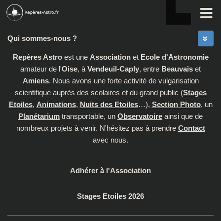
Skip to content
Qui sommes-nous ?
Repères Astro
est une
Association
et
Ecole d'Astronomie
amateur de l'
Oise
, à
Vendeuil-Caply
, entre
Beauvais
et
Amiens
. Nous avons une forte activité de vulgarisation
scientifique auprès des scolaires et du grand public (
Stages
Etoiles
,
Animations
,
Nuits des Etoiles
…),
Section Photo
, un
Planétarium
transportable, un
Observatoire
ainsi que de
nombreux projets à venir. N'hésitez pas à prendre
Contact
avec nous.
Adhérer à l'Association
Stages Etoiles 2026