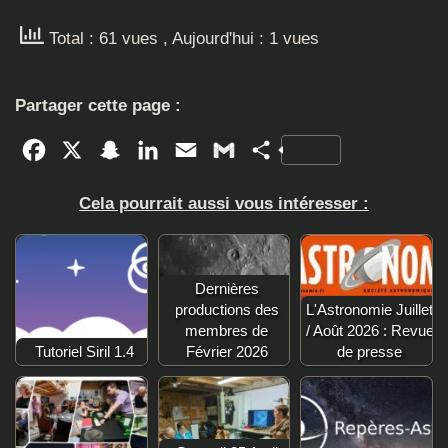
Total : 61 vues
, Aujourd'hui : 1 vues
Partager cette page :
Facebook
X
Snapchat
LinkedIn
Email
Gmail
Partager
Cela pourrait aussi vous intéresser :
Dernières
productions des
L'Astronomie Juillet
membres de
/ Août 2026 : Revue
Tutoriel Siril 1.4
Février 2026
de presse